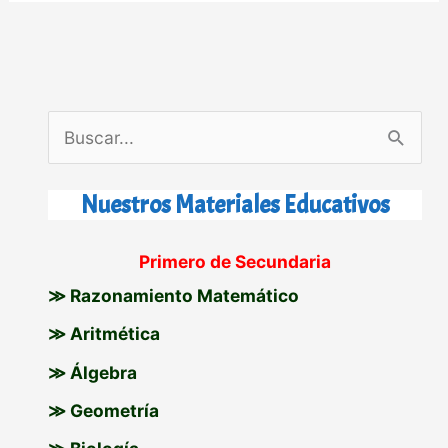
B
u
s
Nuestros Materiales Educativos
c
Primero de Secundaria
a
≫ Razonamiento Matemático
r
p
≫ Aritmética
o
≫ Álgebra
r
≫ Geometría
: