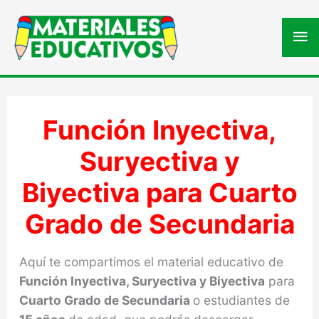
Me
pri
Función Inyectiva,
Suryectiva y
Biyectiva para Cuarto
Grado de Secundaria
Aquí te compartimos el material educativo de
Función Inyectiva, Suryectiva y Biyectiva
para
Cuarto Grado de Secundaria
o estudiantes de