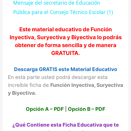
Mensaje del secretario de Educación
a
Pública para el Consejo Técnico Escolar (1)
y
Este material educativo de
Función
Inyectiva, Suryectiva y Biyectiva
lo podrás
obtener de forma sencilla y de manera
V
GRATUITA.
i
Descarga GRATIS este Material Educativo
En esta parte usted podrá descargar esta
d
increíble ficha de
Función Inyectiva, Suryectiva
y Biyectiva.
e
Opción A – PDF
|
Opción B – PDF
o
¿Qué Contiene esta Ficha Educativa que te