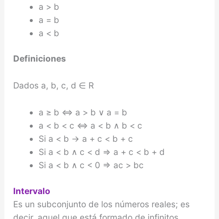
a > b
a = b
a < b
Definiciones
Dados a, b, c, d ∈ R
a ≥ b ⇔ a > b ∨ a = b
a < b < c ⇔ a < b ∧ b < c
Si a < b → a + c < b + c
Si a < b ∧ c < d ⇒ a + c < b + d
Si a < b ∧ c < 0 ⇒ ac > bc
Intervalo
Es un subconjunto de los números reales; es
decir, aquel que está formado de infinitos