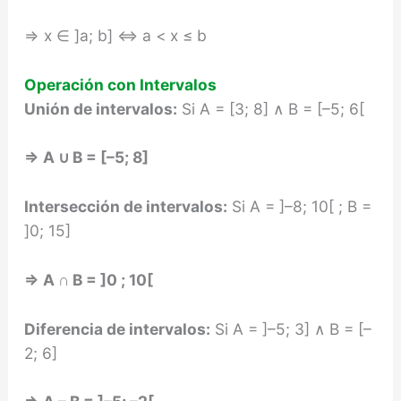
⇒ x ∈ ]a; b] ⇔ a < x ≤ b
Operación con Intervalos
Unión de intervalos:
Si A = [3; 8] ∧ B = [–5; 6[
⇒
A
∪
B = [–5; 8]
Intersección de intervalos:
Si A = ]–8; 10[ ; B =
]0; 15]
⇒
A
∩
B = ]0 ; 10[
Diferencia de intervalos:
Si A = ]–5; 3] ∧ B = [–
2; 6]