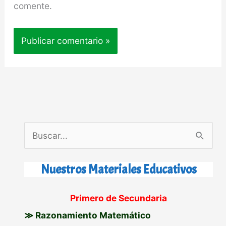
comente.
B
u
s
Nuestros Materiales Educativos
c
Primero de Secundaria
a
≫ Razonamiento Matemático
r