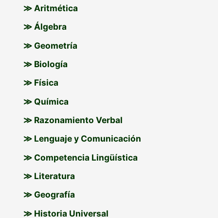
p
≫ Aritmética
o
≫ Álgebra
r
≫ Geometría
:
≫ Biología
≫ Física
≫ Química
≫ Razonamiento Verbal
≫ Lenguaje y Comunicación
≫ Competencia Lingüística
≫ Literatura
≫ Geografía
≫ Historia Universal