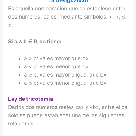
La Desigualdad
Es aquella comparación que se establece entre
dos números reales, mediante símbolos: <, >, ≤,
≥.
Si a ∧ b ∈ R, se tiene:
a > b: «a es mayor que b»
a < b: «a es menor que b»
a ≥ b: «a es mayor o igual que b»
a ≤ b: «a es menor o igual que b»
Ley de tricotomía
Dados dos números reales «a» y «b», entre ellos
solo se puede establecer una de las siguientes
relaciones: