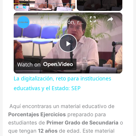
×
Play
Unmute
Fullscreen
La digitalización, reto para instituciones educativas y el Estado: SEP
Play
Watch on
Video
La digitalización, reto para instituciones
educativas y el Estado: SEP
Aquí encontraras un material educativo de
Porcentajes Ejercicios
preparado para
estudiantes de
Primer Grado de Secundaria
o
que tengan
12 años
de edad. Este material