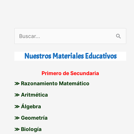
B
u
s
Nuestros Materiales Educativos
c
Primero de Secundaria
a
≫ Razonamiento Matemático
r
p
≫ Aritmética
o
≫ Álgebra
r
≫ Geometría
:
≫ Biología