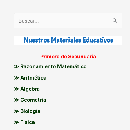
B
u
s
Nuestros Materiales Educativos
c
Primero de Secundaria
a
≫ Razonamiento Matemático
r
p
≫ Aritmética
o
≫ Álgebra
r
≫ Geometría
:
≫ Biología
≫ Física