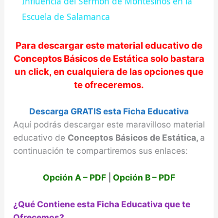
Influencia del Sermón de Montesinos en la
a
Escuela de Salamanca
y
Para descargar este material educativo de
Conceptos Básicos de Estática
solo bastara
un click, en cualquiera de las opciones que
V
te ofreceremos.
i
Descarga GRATIS esta Ficha Educativa
Aquí podrás descargar este maravilloso material
d
educativo de
Conceptos Básicos de Estática,
a
continuación te compartiremos sus enlaces:
e
Opción A – PDF
|
Opción B – PDF
o
¿Qué Contiene esta Ficha Educativa que te
Ofrecemos?