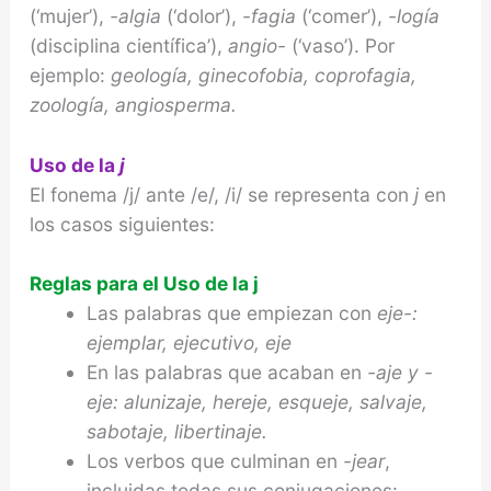
(‘mujer’),
-algia
(‘dolor’),
-fagia
(‘comer’),
-logía
(disciplina científica’),
angio-
(‘vaso’). Por
ejemplo:
geo
logía,
gineco
fobia, copro
fagia
,
zoo
logía
,
angio
sperma.
Uso de la
j
El fonema /j/ ante /e/, /i/ se representa con
j
en
los casos siguientes:
Reglas para el Uso de la j
Las palabras que empiezan con
eje-:
eje
mplar,
eje
cutivo,
eje
En las palabras que acaban en
-aje y -
eje: aluniz
aje
, her
eje
, esqu
eje
, salv
aje
,
sabot
aje
, libertin
aje
.
Los verbos que culminan en
-jear
,
incluidas todas sus conjugaciones: