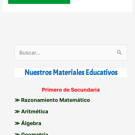
B
u
s
Nuestros Materiales Educativos
c
Primero de Secundaria
a
≫ Razonamiento Matemático
r
p
≫ Aritmética
o
≫ Álgebra
r
≫ Geometría