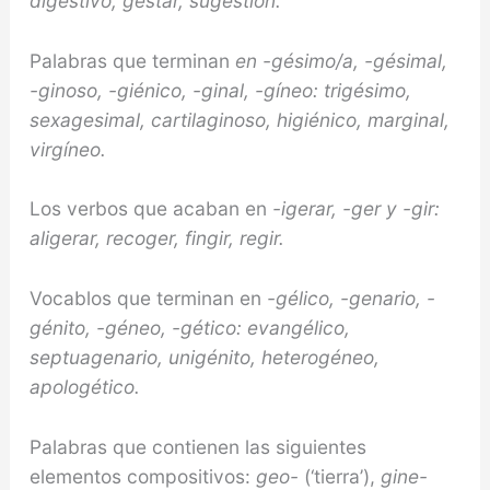
di
gest
ivo,
gest
ar, su
gest
ión.
Palabras que terminan
en -gésimo/a, -gésimal,
-ginoso, -giénico, -ginal, -gíneo: tri
gésimo
,
sexa
gesimal
, cartila
ginoso
, hi
giénico
, mar
ginal
,
vir
gíneo
.
Los verbos que acaban en
-igerar, -ger y -gir:
al
igerar
, rec
oger
, fin
gir
, re
gir
.
Vocablos que terminan en
-gélico, -genario, -
génito, -géneo, -gético: evan
gélico
,
septua
genario
, uni
génito
, hetero
géneo
,
apolo
gético
.
Palabras que contienen las siguientes
elementos compositivos:
geo-
(‘tierra’),
gine-