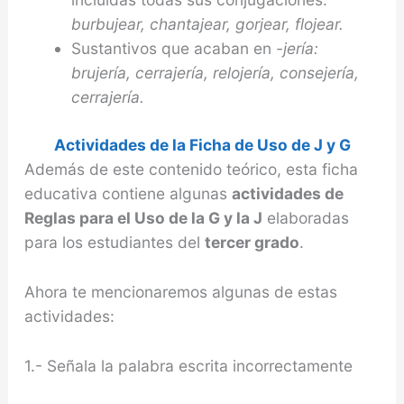
burbu
jear
, chanta
jear
, gor
jear
, flo
jear
.
Sustantivos que acaban en
-jería:
bru
jería
, cerra
jería
, relo
jería
, conse
jería
,
cerra
jería
.
Actividades de la Ficha de Uso de J y G
Además de este contenido teórico, esta ficha
educativa contiene algunas
actividades de
Reglas para el Uso de la G y la J
elaboradas
para los estudiantes del
tercer grado
.
Ahora te mencionaremos algunas de estas
actividades:
1.- Señala la palabra escrita incorrectamente