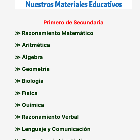
s
Nuestros Materiales Educativos
c
Primero de Secundaria
a
≫ Razonamiento Matemático
r
p
≫ Aritmética
o
≫ Álgebra
r
≫ Geometría
:
≫ Biología
≫ Física
≫ Química
≫ Razonamiento Verbal
≫ Lenguaje y Comunicación