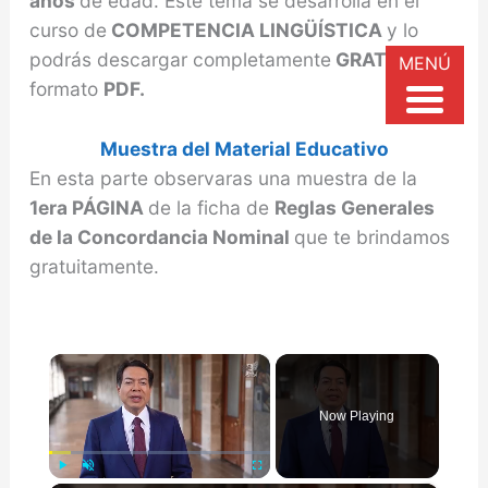
años
de edad. Este tema se desarrolla en el
curso de
COMPETENCIA LINGÜÍSTICA
y lo
podrás descargar completamente
GRATIS
en
MENÚ
formato
PDF.
Muestra del Material Educativo
En esta parte observaras una muestra de la
1era PÁGINA
de la ficha de
Reglas Generales
de la Concordancia Nominal
que te brindamos
gratuitamente.
×
Now Playing