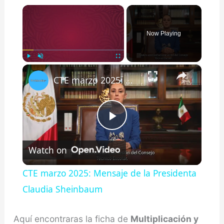
×
Now Playing
×
Play
Unmute
Fullscreen
CTE marzo 2025: Mensaje de la Presidenta Claudia Sheinbaum
Play
Watch on
Video
CTE marzo 2025: Mensaje de la Presidenta
Claudia Sheinbaum
Aquí encontraras la ficha de
Multiplicación y