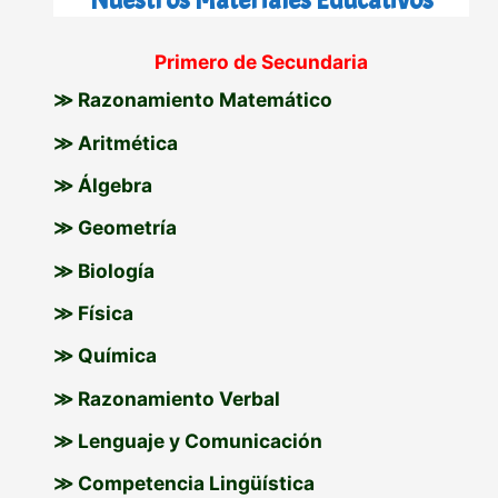
c
Primero de Secundaria
a
≫ Razonamiento Matemático
r
p
≫ Aritmética
o
≫ Álgebra
r
≫ Geometría
:
≫ Biología
≫ Física
≫ Química
≫ Razonamiento Verbal
≫ Lenguaje y Comunicación
≫ Competencia Lingüística