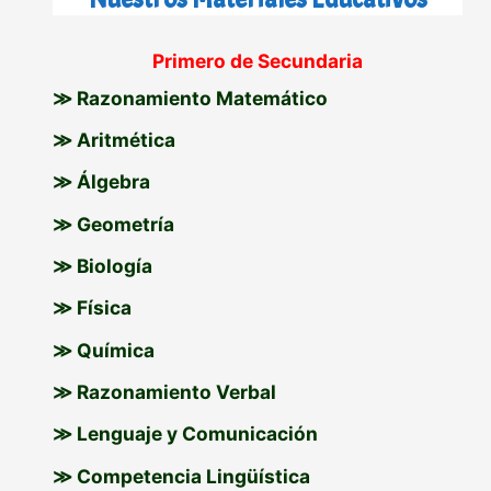
c
Primero de Secundaria
a
≫ Razonamiento Matemático
r
p
≫ Aritmética
o
≫ Álgebra
r
≫ Geometría
:
≫ Biología
≫ Física
≫ Química
≫ Razonamiento Verbal
≫ Lenguaje y Comunicación
≫ Competencia Lingüística