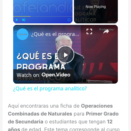
Now Playing
×
Play
Unmute
Fullscreen
¿Qué es el programa analítico?
Play
Watch on
Video
¿Qué es el programa analítico?
Aquí encontraras una ficha de
Operaciones
Combinadas de Naturales
para
Primer Grado
de Secundaria
o estudiantes que tengan
12
años
de edad. Este tema corresponde al curso