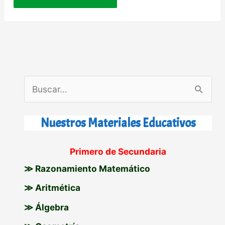
B
u
s
Nuestros Materiales Educativos
c
Primero de Secundaria
a
≫ Razonamiento Matemático
r
p
≫ Aritmética
o
≫ Álgebra
r