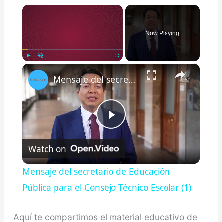
×
Now Playing
×
Play
Unmute
Fullscreen
Mensaje del secretario de Educación Pública para el Consejo Técnico Escolar (1)
Play
Watch on
Video
Mensaje del secretario de Educación
Pública para el Consejo Técnico Escolar (1)
Aquí te compartimos el material educativo de