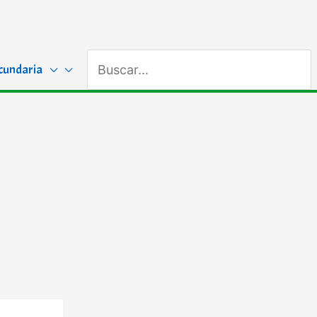
Buscar
cundaria
por: