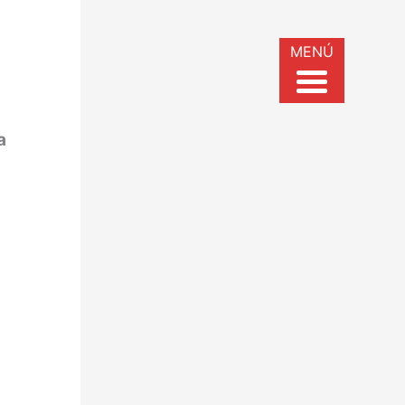
MENÚ
a