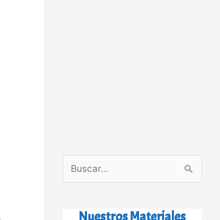
B
u
s
Nuestros Materiales
c