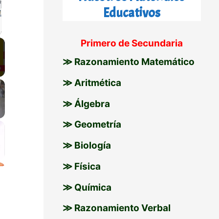
Educativos
a
r
llscreen
Primero de Secundaria
p
≫ Razonamiento Matemático
o
≫ Aritmética
r
≫ Álgebra
:
≫ Geometría
≫ Biología
≫ Física
≫ Química
≫ Razonamiento Verbal