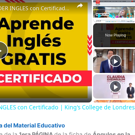
×
×
✅ Curso GRATIS para APRENDER INGLES con Certificado | King's College de Londres
Play
Unmute
Fu
Now Playing
P
l
a
LES con Certificado | King's College de Londres
y
 del Material Educativo
V
a de la
1era PÁGINA
de la ficha de
Ángulos en la