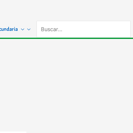
Buscar
cundaria
por: