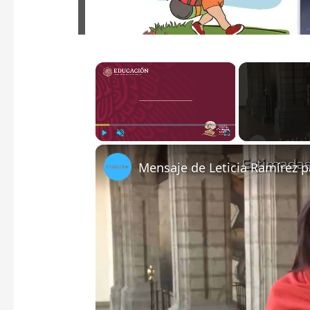
×
Play
Unmute
Fullscreen