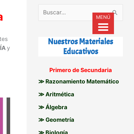
B
a
MENÚ
u
s
tes
Nuestros Materiales
c
ÍA
y
Educativos
a
r
Primero de Secundaria
p
≫ Razonamiento Matemático
o
≫ Aritmética
r
≫ Álgebra
:
≫ Geometría
≫ Biología