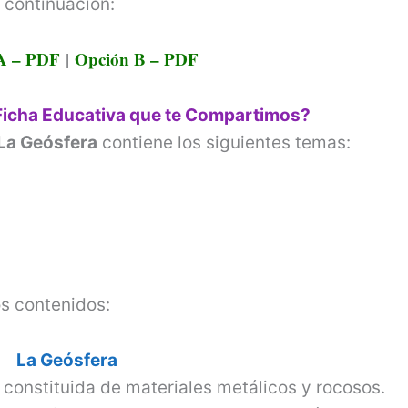
 continuación:
o
A – PDF
|
Opción B – PDF
Ficha Educativa que te Compartimos?
 La Geósfera
contiene los siguientes temas:
s contenidos:
La Geósfera
a constituida de materiales metálicos y rocosos.