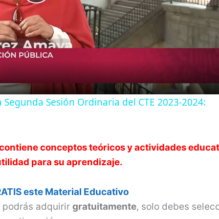
P
l
a
y
a Segunda Sesión Ordinaria del CTE 2023-2024:
V
 contiene conceptos teóricos y actividades educa
i
ilidad para su aprendizaje.
d
ATIS este Material Educativo
e
o podrás adquirir
gratuitamente
, solo debes selec