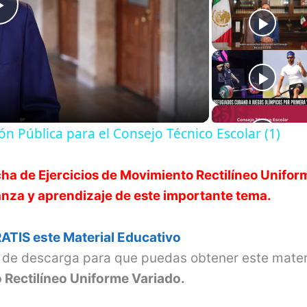
P
l
a
n Pública para el Consejo Técnico Escolar (1)
y
cha de
Ejercicios de Movimiento Rectilíneo Unifor
V
nza y aprendizaje de este importante tema.
i
ATIS este Material Educativo
s de descarga para que puedas obtener este mater
d
 Rectilíneo Uniforme Variado.