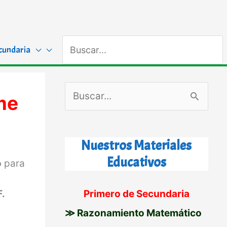
Buscar
cundaria
por:
B
me
u
s
Nuestros Materiales
c
Educativos
o
para
a
r
.
Primero de Secundaria
p
≫ Razonamiento Matemático
o