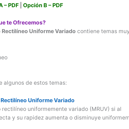
e
A – PDF
|
Opción B – PDF
o
que te Ofrecemos?
 Rectilíneo Uniforme Variado
contiene temas mu
neo
e algunos de estos temas:
Rectilíneo Uniforme Variado
rectilíneo uniformemente variado (MRUV) si al
recta y su rapidez aumenta o disminuye uniforme