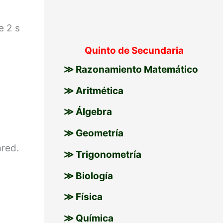
e 2 s
Quinto de Secundaria
≫ Razonamiento Matemático
≫ Aritmética
≫ Álgebra
≫ Geometría
ared.
≫ Trigonometría
≫ Biología
≫ Física
≫ Química