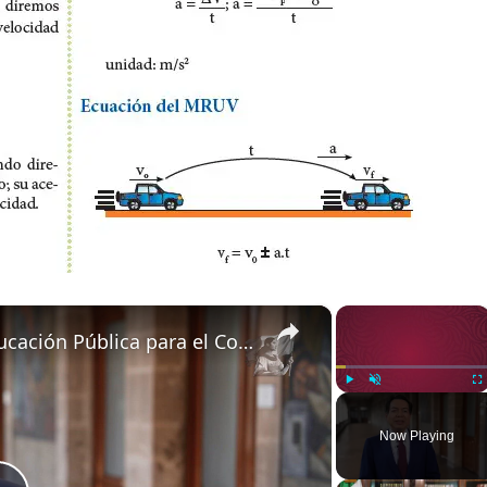
×
×
Mensaje del secretario de Educación Pública para el Consejo Técnico Escolar (1)
Play
Unmute
Fu
Now Playing