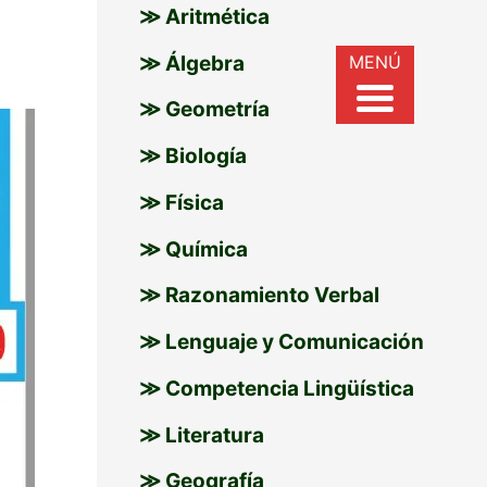
≫ Aritmética
r
MENÚ
≫ Álgebra
:
≫ Geometría
≫ Biología
≫ Física
≫ Química
≫ Razonamiento Verbal
≫ Lenguaje y Comunicación
≫ Competencia Lingüística
≫ Literatura
≫ Geografía