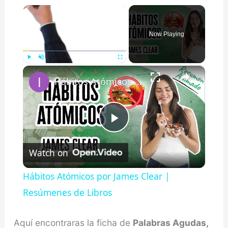
×
Now Playing
×
Play
Unmute
Fullscreen
Hábitos Atómicos por James Clear | Resúmenes de Libros
Play
Watch on
Video
Hábitos Atómicos por James Clear |
Resúmenes de Libros
Aquí encontraras la ficha de
Palabras Agudas,