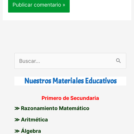
B
u
s
Nuestros Materiales Educativos
c
Primero de Secundaria
a
≫ Razonamiento Matemático
r
p
≫ Aritmética
o
≫ Álgebra