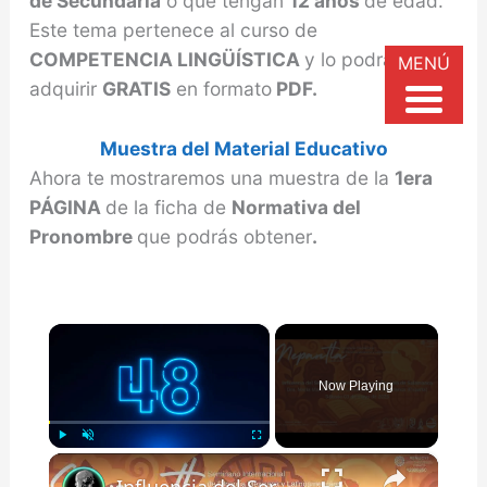
de Secundaria
o que tengan
12 años
de edad.
Este tema pertenece al curso de
COMPETENCIA LINGÜÍSTICA
y lo podrás
MENÚ
adquirir
GRATIS
en formato
PDF.
Muestra del Material Educativo
Ahora te mostraremos una muestra de la
1era
PÁGINA
de la ficha de
Normativa del
Pronombre
que podrás obtener
.
×
Now Playing
×
Play
Unmute
Fullscreen