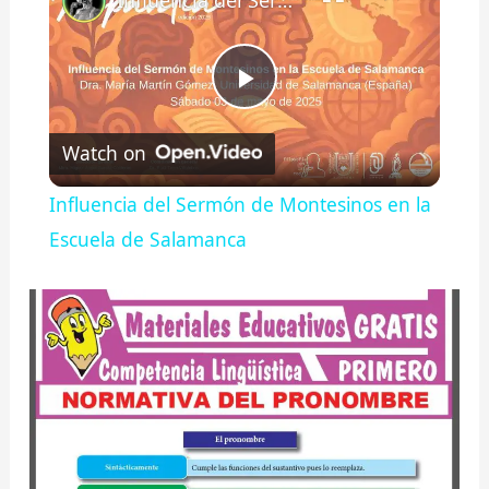
Influencia del Sermón de Montesinos en la Escuela de Salamanca
P
Watch on
l
Influencia del Sermón de Montesinos en la
a
Escuela de Salamanca
y
V
i