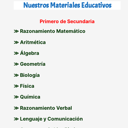
s
Nuestros Materiales Educativos
c
Primero de Secundaria
a
≫ Razonamiento Matemático
r
p
≫ Aritmética
o
≫ Álgebra
r
≫ Geometría
:
≫ Biología
≫ Física
≫ Química
≫ Razonamiento Verbal
≫ Lenguaje y Comunicación