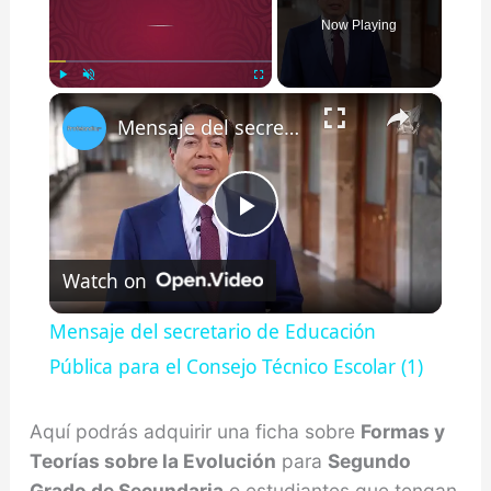
Now Playing
×
Play
Unmute
Fullscreen
Mensaje del secretario de Educación Pública para el Consejo Técnico Escolar (1)
Play
Watch on
Video
Mensaje del secretario de Educación
Pública para el Consejo Técnico Escolar (1)
Aquí podrás adquirir una ficha sobre
Formas y
Teorías sobre la Evolución
para
Segundo
Grado de Secundaria
o estudiantes que tengan