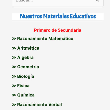
u
s
Nuestros Materiales Educativos
c
Primero de Secundaria
a
≫ Razonamiento Matemático
r
p
≫ Aritmética
o
≫ Álgebra
r
≫ Geometría
:
≫ Biología
≫ Física
≫ Química
≫ Razonamiento Verbal