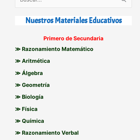
u
s
Nuestros Materiales Educativos
c
Primero de Secundaria
a
≫ Razonamiento Matemático
r
p
≫ Aritmética
o
≫ Álgebra
r
≫ Geometría
:
≫ Biología
≫ Física
≫ Química
≫ Razonamiento Verbal