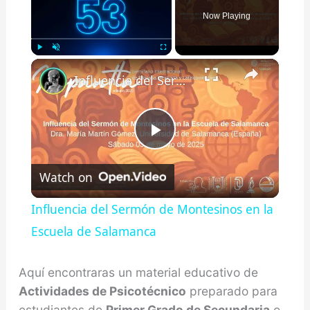
Now Playing
×
Play
Unmute
Fullscreen
Influencia del Sermón de Montesinos en la Escuela de Salamanca
Play
Watch on
Video
Influencia del Sermón de Montesinos en la
Escuela de Salamanca
Aquí encontraras un material educativo de
Actividades de Psicotécnico
preparado para
estudiantes de
Primer Grado de Secundaria
o